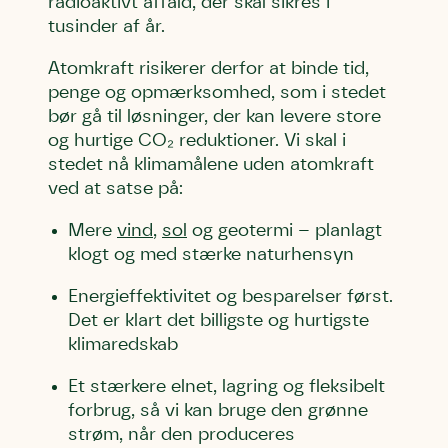
radioaktivt affald, der skal sikres i
Hjørring
hjem for jordhumle, der nok er den
tusinder af år.
Linie 2
mest kendte af de danske
Atomkraft risikerer derfor at binde tid,
humlebiarter. Den store humlebi –
penge og opmærksomhed, som i stedet
eller brumbasse som mange kalder
bør gå til løsninger, der kan levere store
den.
Andet punkt
og hurtige CO₂ reduktioner. Vi skal i
stedet nå klimamålene uden atomkraft
Humlebier bestøver effektivt
ved at satse på:
blomster og afgrøder i din have.
Mere
vind
,
sol
og geotermi – planlagt
klogt og med stærke naturhensyn
Energieffektivitet og besparelser først.
Det er klart det billigste og hurtigste
klimaredskab
Et stærkere elnet, lagring og fleksibelt
forbrug, så vi kan bruge den grønne
strøm, når den produceres