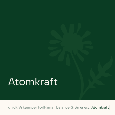
Atomkraft
dn.dk
Vi kæmper for
Klima i balance
Grøn energi
Atomkraft