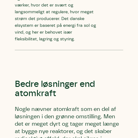
Efternavn
Efternavn
Efternavn
værker, hvor det er svært og
langsommeligt at regulere, hvor meget
strøm det producerer. Det danske
Email
Email
Email
elsystem er baseret på energi fra sol og
vind, og her er behovet især
fleksibilitet, lagring og styring.
Telefon
Telefon
Telefon
Danmarks Naturfredningsforening må gerne
Danmarks Naturfredningsforening må gerne
Danmarks Naturfredningsforening må gerne
kontakte mig med nyt om sagen samt fremtidige
kontakte mig med nyt om sagen samt fremtidige
kontakte mig med nyt om sagen samt fremtidige
underskriftindsamlinger og andre støttemuligheder.
underskriftindsamlinger og andre støttemuligheder.
underskriftindsamlinger og andre støttemuligheder.
Bedre løsninger end
Jeg kan til enhver tid tilbagekalde dette samtykke
Jeg kan til enhver tid tilbagekalde dette samtykke
Jeg kan til enhver tid tilbagekalde dette samtykke
atomkraft
ved at kontakte persondata@dn.dk
ved at kontakte persondata@dn.dk
ved at kontakte persondata@dn.dk
Skriv under nu
Skriv under nu
Skriv under nu
Nogle nævner atomkraft som en del af
løsningen i den grønne omstilling. Men
Du skriver under på
Du skriver under på
Du skriver under på
det er meget dyrt og tager meget længe
Første punkt
Linie 1
Storken tilbage til Kolding
at bygge nye reaktorer, og det skaber
Test
Endelig er kvashegnet også et godt