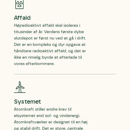
Affald
Højradioaktivt affald skal isoleres i
titusinder af år. Verdens første dybe
slutdepot er først nu ved at gå i drift.
Det er en kompleks og dyr opgave at
håndtere radioaktivt affald, og det er
ikke en rimelig byrde at efterlade til
vores efterkommere.
Systemet
Skriv under (hjørring)
Sund Limfjord
Storken tilbage til Kolding
Atomkraft stiller andre krav til
Fornavn
Fornavn
Fornavn
elsystemet end sol- og vindenergi.
Atomkraftværker er designet til en høj
og stabil drift. Det er store, centrale