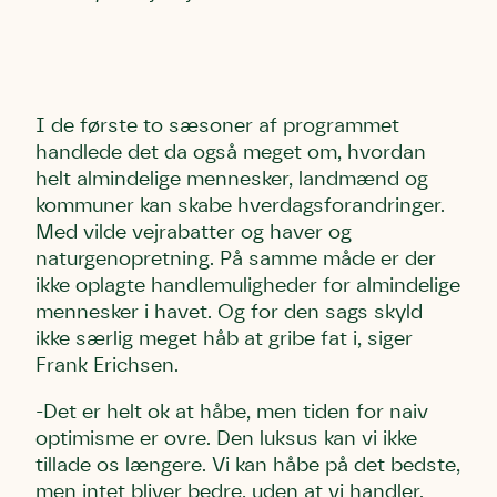
Skriv under (hjørring)
Sund Limfjord
Storken tilbage til Kolding
Fornavn
Fornavn
Fornavn
I de første to sæsoner af programmet
handlede det da også meget om, hvordan
Efternavn
Efternavn
Efternavn
helt almindelige mennesker, landmænd og
kommuner kan skabe hverdagsforandringer.
Med vilde vejrabatter og haver og
Email
Email
Email
naturgenopretning. På samme måde er der
ikke oplagte handlemuligheder for almindelige
mennesker i havet. Og for den sags skyld
Telefon
Telefon
Telefon
ikke særlig meget håb at gribe fat i, siger
Frank Erichsen.
Danmarks Naturfredningsforening må gerne kontakte mig
Danmarks Naturfredningsforening må gerne kontakte mig
Danmarks Naturfredningsforening må gerne kontakte mig
-Det er helt ok at håbe, men tiden for naiv
med nyt om sagen samt fremtidige
med nyt om sagen samt fremtidige
med nyt om sagen samt fremtidige
optimisme er ovre. Den luksus kan vi ikke
underskriftindsamlinger og andre støttemuligheder. Jeg
underskriftindsamlinger og andre støttemuligheder. Jeg
underskriftindsamlinger og andre støttemuligheder. Jeg
kan til enhver tid tilbagekalde dette samtykke ved at
kan til enhver tid tilbagekalde dette samtykke ved at
kan til enhver tid tilbagekalde dette samtykke ved at
tillade os længere. Vi kan håbe på det bedste,
kontakte persondata@dn.dk
kontakte persondata@dn.dk
kontakte persondata@dn.dk
men intet bliver bedre, uden at vi handler.