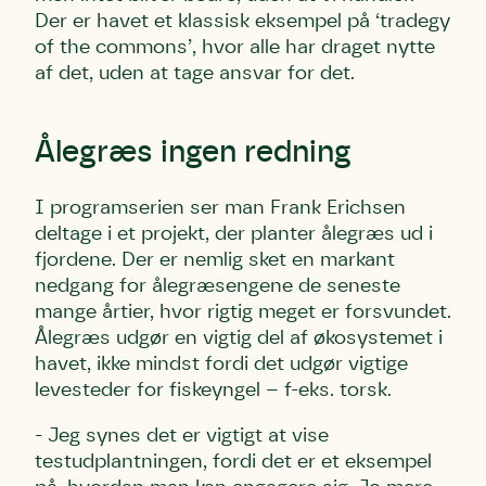
Der er havet et klassisk eksempel på ‘tradegy
Skriv under nu
Skriv under nu
Skriv under nu
of the commons’, hvor alle har draget nytte
af det, uden at tage ansvar for det.
Du skriver under på
Du skriver under på
Du skriver under på
Første punkt
Linie 1
Storken tilbage til Kolding
Test
Endelig er kvashegnet også et godt
Ålegræs ingen redning
Hjørring
hjem for jordhumle, der nok er den
Linie 2
mest kendte af de danske humlebiarter.
I programserien ser man Frank Erichsen
Den store humlebi – eller brumbasse
deltage i et projekt, der planter ålegræs ud i
som mange kalder den.
fjordene. Der er nemlig sket en markant
Andet punkt
nedgang for ålegræsengene de seneste
Humlebier bestøver effektivt blomster
mange årtier, hvor rigtig meget er forsvundet.
og afgrøder i din have.
Ålegræs udgør en vigtig del af økosystemet i
havet, ikke mindst fordi det udgør vigtige
levesteder for fiskeyngel – f-eks. torsk.
- Jeg synes det er vigtigt at vise
testudplantningen, fordi det er et eksempel