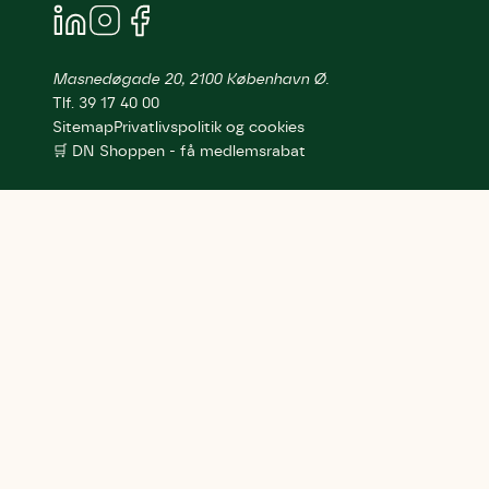
Masnedøgade 20, 2100 København Ø.
Tlf. 39 17 40 00
Sitemap
Privatlivspolitik og cookies
🛒 DN Shoppen - få medlemsrabat