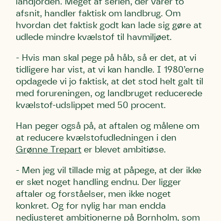
landjorden. Meget af serien, der varer to
afsnit, handler faktisk om landbrug. Om
hvordan det faktisk godt kan lade sig gøre at
udlede mindre kvælstof til havmiljøet.
- Hvis man skal pege på håb, så er det, at vi
tidligere har vist, at vi kan handle. I 1980’erne
opdagede vi jo faktisk, at det stod helt galt til
med forureningen, og landbruget reducerede
kvælstof-udslippet med 50 procent.
Han peger også på, at aftalen og målene om
at reducere kvælstofudledningen i den
Grønne Trepart
er blevet ambitiøse.
- Men jeg vil tillade mig at påpege, at der ikke
er sket noget handling endnu. Der ligger
aftaler og forståelser, men ikke noget
konkret. Og for nylig har man endda
nedjusteret ambitionerne på Bornholm, som