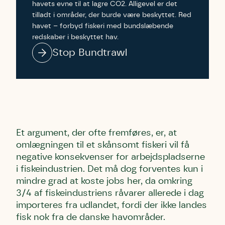
havets evne til at lagre CO2. Alligevel er det
tilladt i områder, der burde være beskyttet. Red
havet – forbyd fiskeri med bundslæbende
redskaber i beskyttet hav.
Stop Bundtrawl
Skriv under (hjørring)
Sund Limfjord
Storken tilbage til Kolding
Fornavn
Fornavn
Fornavn
Efternavn
Efternavn
Efternavn
Et argument, der ofte fremføres, er, at
omlægningen til et skånsomt fiskeri vil få
negative konsekvenser for arbejdspladserne
Email
Email
Email
i fiskeindustrien. Det må dog forventes kun i
mindre grad at koste jobs her, da omkring
3/4 af fiskeindustriens råvarer allerede i dag
Telefon
Telefon
Telefon
importeres fra udlandet, fordi der ikke landes
fisk nok fra de danske havområder.