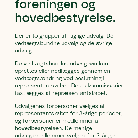
foreningen og
hovedbestyrelse.
Der er to grupper af faglige udvalg: De
vedtægtsbundne udvalg og de øvrige
Skriv under (hjørring)
Sund Limfjord
Storken tilbage til Kolding
udvalg.
Fornavn
Fornavn
Fornavn
De vedtægtsbundne udvalg kan kun
oprettes eller nedlægges gennem en
Efternavn
Efternavn
Efternavn
vedtægtsændring ved beslutning i
repræsentantskabet. Deres kommissorier
fastlægges af repræsentantskabet.
Email
Email
Email
Udvalgenes forpersoner vælges af
repræsentantskabet for 3-årige perioder,
Telefon
Telefon
Telefon
og forpersoner er medlemmer af
hovedbestyrelsen. De menige
udvalgsmedlemmer vælges for 3-årige