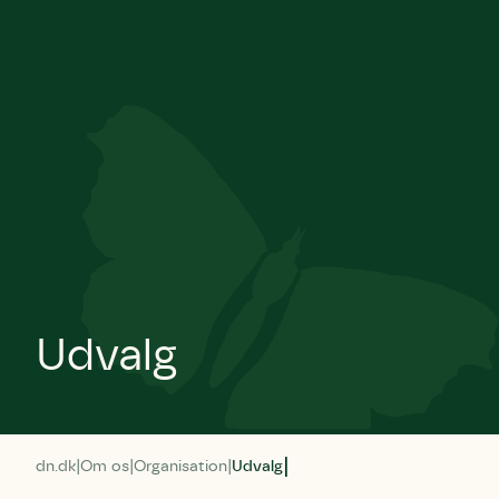
Udvalg
dn.dk
Om os
Organisation
Udvalg