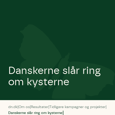
Danskerne slår ring
om kysterne
dn.dk
Om os
Resultater
Tidligere kampagner og projekter
Danskerne slår ring om kysterne