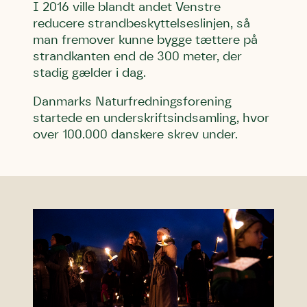
I 2016 ville blandt andet Venstre
reducere strandbeskyttelseslinjen, så
man fremover kunne bygge tættere på
strandkanten end de 300 meter, der
stadig gælder i dag.
Danmarks Naturfredningsforening
startede en underskriftsindsamling, hvor
over 100.000 danskere skrev under.
Skriv under (hjørring)
Sund Limfjord
Storken tilbage til Kolding
Fornavn
Fornavn
Fornavn
Efternavn
Efternavn
Efternavn
Email
Email
Email