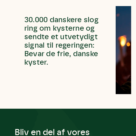
Andet punkt
Humlebier bestøver effektivt blomster
30.000 danskere slog
og afgrøder i din have.
ring om kysterne og
sendte et utvetydigt
signal til regeringen:
Bevar de frie, danske
kyster.
Bliv en del af vores