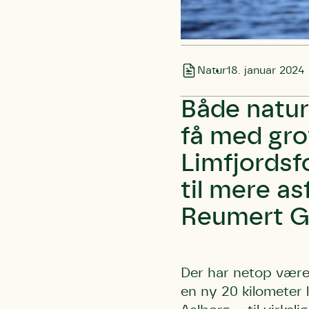
Natur
18. januar 2024
Både natur,
få med grov
Limfjordsfo
til mere as
Reumert Gj
Der har netop været
en ny 20 kilometer 