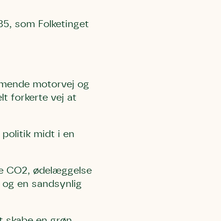
35, som Folketinget
mmende motorvej og
 forkerte vej at
olitik midt i en
re CO2, ødelæggelse
t og en sandsynlig
at skabe en grøn