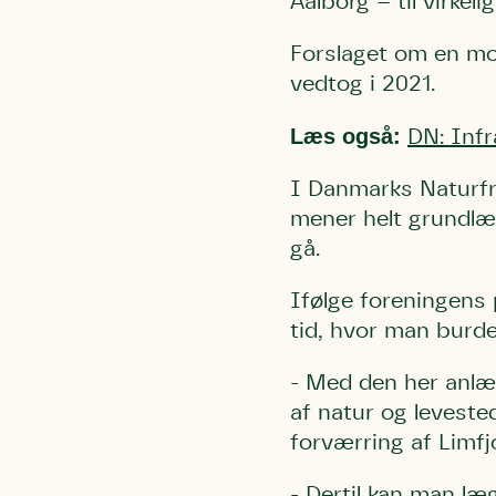
Aalborg – til virkeli
Forslaget om en mot
vedtog i 2021.
Læs også:
DN: Infr
I Danmarks Naturf
mener helt grundlæg
gå.
Ifølge foreningens 
tid, hvor man burde
- Med den her anlæ
af natur og leveste
forværring af Limfj
- Dertil kan man læ