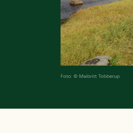
Foto: © Maibritt Tobberup