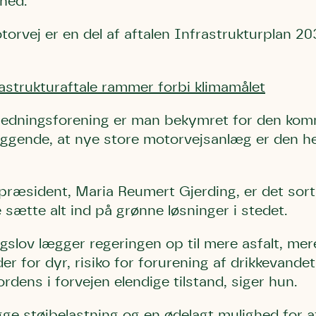
ghed.
orvej er en del af aftalen Infrastrukturplan 20
astrukturaftale rammer forbi klimamålet
redningsforening er man bekymret for den ko
gende, at nye store motorvejsanlæg er den helt
præsident, Maria Reumert Gjerding, er det sort p
 sætte alt ind på grønne løsninger i stedet.
gslov lægger regeringen op til mere asfalt, me
der for dyr, risiko for forurening af drikkevande
ordens i forvejen elendige tilstand,
siger hun.
gge støjbelastning og en ødelagt mulighed for 