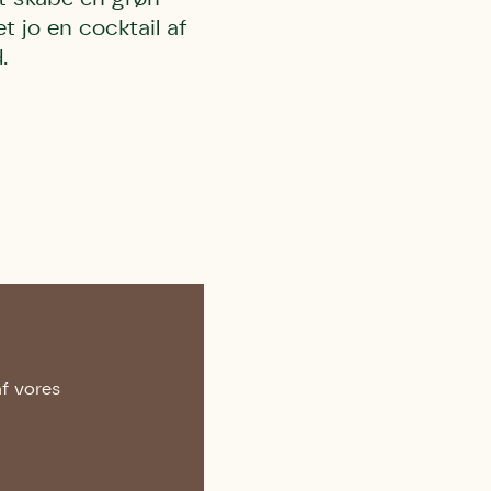
 jo en cocktail af
.
l Kolding
rring)
af vores