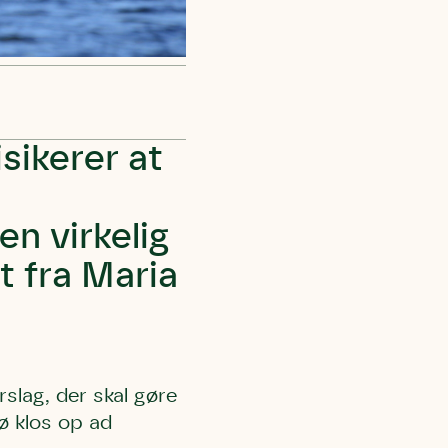
isikerer at
en virkelig
et fra Maria
slag, der skal gøre
ø klos op ad