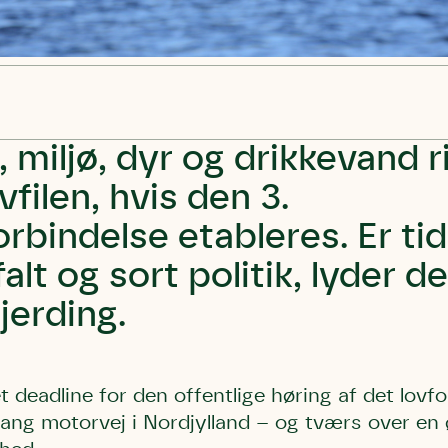
 miljø, dyr og drikkevand r
filen, hvis den 3.
rbindelse etableres. Er tid
falt og sort politik, lyder d
erding.
 deadline for den offentlige høring af det lovfor
lang motorvej i Nordjylland – og tværs over en 