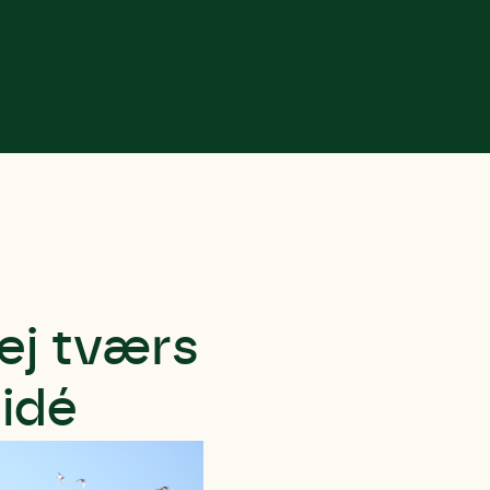
vej tværs
 idé