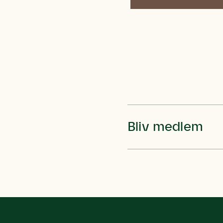
Humlebier 
blomster o
have.
Bliv medlem