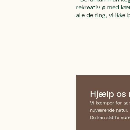
rekreativ ø med kæm
alle de ting, vi ikk
Du skrive
Du skri
Du skriver 
Storken t
Linie 
Første pun
Test
Endelig er
Hjørr
et godt hj
Linie 
der nok er
Hjælp os
af de dans
Vi kæmper for at s
Den store 
nuværende natur.
brumbass
Du kan støtte vor
kalder den
Andet pun