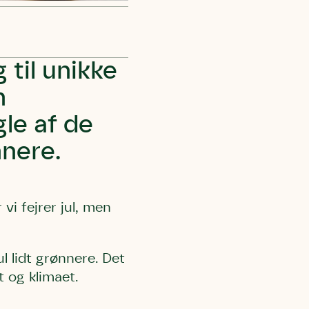
 til unikke
n
gle af de
nnere.
vi fejrer jul, men
l lidt grønnere. Det
t og klimaet.