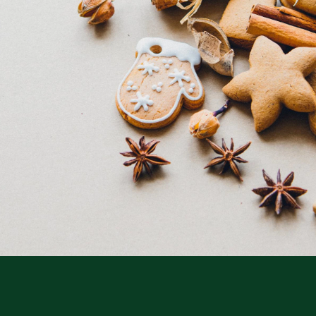
Storken tilbage ti
Skriv under (hjø
r under på
ver under på
Sund Limfjord
under på
ilbage til Kolding
1
Fornavn
Fornavn
kt
Fornavn
 kvashegnet også
ing
em for jordhumle,
Efternavn
Efternavn
2
Efternavn
 den mest kendte
ke humlebiarter.
humlebi – eller
Email
Email
Email
e som mange
.
kt
Telefon
Telefon
Telefon