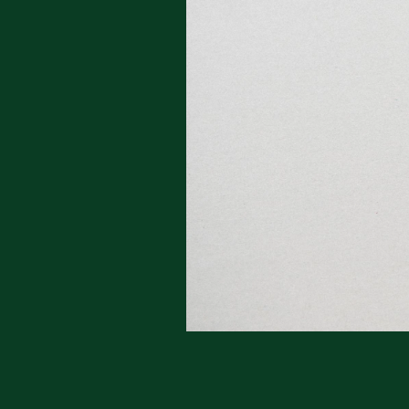
Du skrive
Du skri
Du skriver 
Storken t
Linie 
Første pun
Test
Endelig er
Hjørr
et godt hj
Linie 
der nok er
af de dans
Den store 
brumbass
kalder den
Andet pun