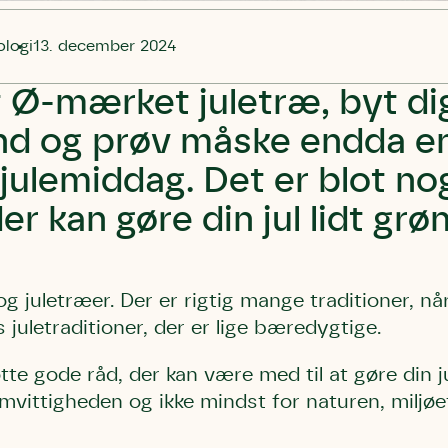
logi
13. december 2024
 Ø-mærket juletræ, byt dig
nd og prøv måske endda e
julemiddag. Det er blot no
er kan gøre din jul lidt grø
g juletræer. Der er rigtig mange traditioner, når 
es juletraditioner, der er lige bæredygtige.
tte gode råd, der kan være med til at gøre din ju
mvittigheden og ikke mindst for naturen, miljøe