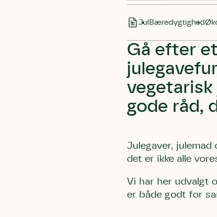
Jul
Bæredygtighed
Øko
Gå efter et
julegavefu
vegetarisk 
gode råd, d
Julegaver, julemad o
det er ikke alle vor
Vi har her udvalgt o
er både godt for sa