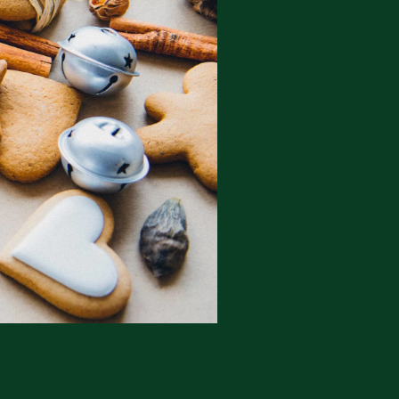
l Kolding
rring)