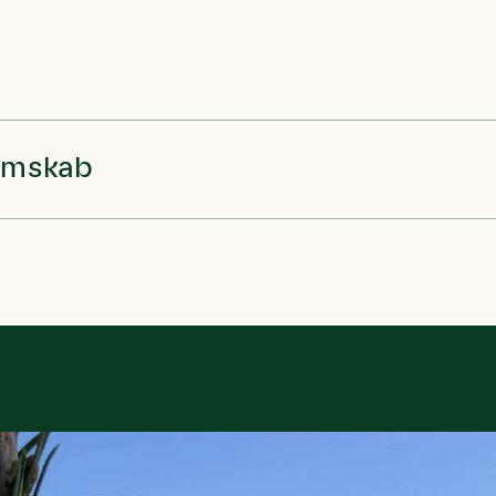
emskab