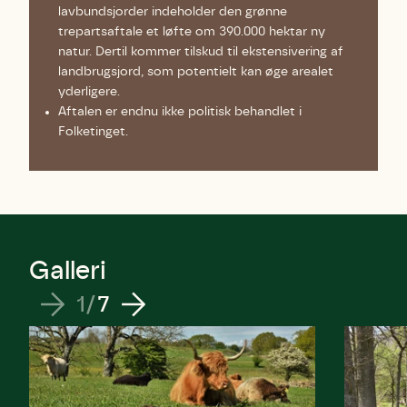
lavbundsjorder indeholder den grønne
trepartsaftale et løfte om 390.000 hektar ny
natur. Dertil kommer tilskud til ekstensivering af
landbrugsjord, som potentielt kan øge arealet
yderligere.
Aftalen er endnu ikke politisk behandlet i
Folketinget.
Skriv under (hjørring)
Sund Limfjord
Storken tilbage til Kolding
Fornavn
Fornavn
Fornavn
Efternavn
Efternavn
Efternavn
Galleri
1
/
7
Email
Email
Email
Telefon
Telefon
Telefon